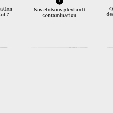
+
Q
tation
Nos cloisons plexi anti
de
ail ?
contamination
+
Q
reaux