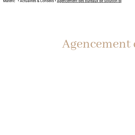
Materic
•
Actualités & Conseils •
Agencement des bureaux de Solution BI
Agencement d