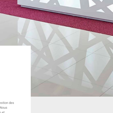
estion des
 Nous
s et