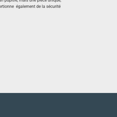
un pupitre, mais une pièce unique,
ortionne également de la sécurité