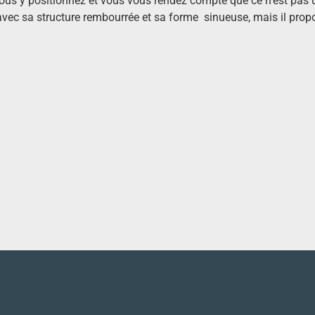
vous y positionnez et vous vous rendez compte que ce n’est pas 
 avec sa structure rembourrée et sa forme sinueuse, mais il prop