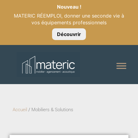
Nouveau !
MATERIC RÉEMPLOI, donner une seconde vie à
vos équipements professionnels
Découvrir
Accueil
/
Mobiliers & Solutions