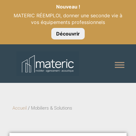
Nouveau !
MATERIC RÉEMPLOI, donner une seconde vie à
vos équipements professionnels
Découvrir
Accueil
/
Mobiliers & Solutions