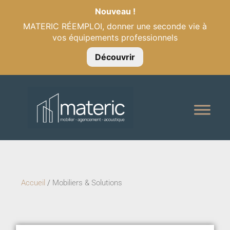
Nouveau !
MATERIC RÉEMPLOI, donner une seconde vie à
vos équipements professionnels
Découvrir
Accueil
/
Mobiliers & Solutions