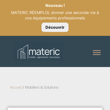
Nouveau !
MATERIC RÉEMPLOI, donner une seconde vie à
vos équipements professionnels
Découvrir
Accueil
/
Mobiliers & Solutions