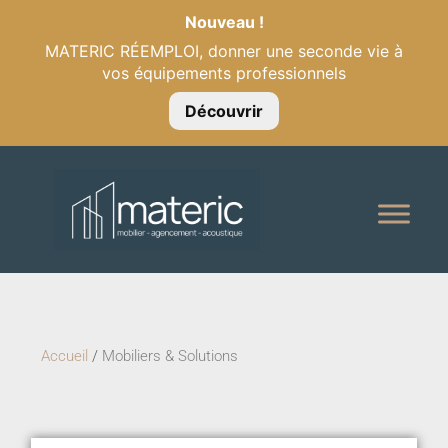
Nouveau !
MATERIC RÉEMPLOI, donner une seconde vie à
vos équipements professionnels
Découvrir
Accueil
/
Mobiliers & Solutions