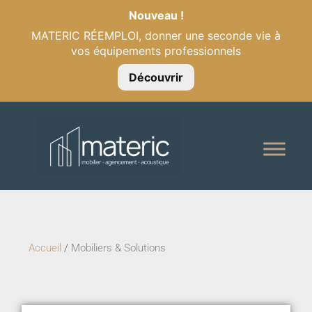
Nouveau !
MATERIC RÉEMPLOI, donner une seconde vie à
vos équipements professionnels
Découvrir
Accueil
/
Mobiliers & Solutions