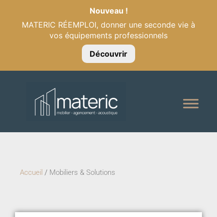
Nouveau !
MATERIC RÉEMPLOI, donner une seconde vie à
vos équipements professionnels
Découvrir
Accueil
/
Mobiliers & Solutions