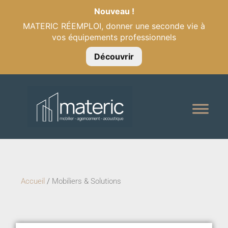
Nouveau !
MATERIC RÉEMPLOI, donner une seconde vie à
vos équipements professionnels
Découvrir
Accueil
/
Mobiliers & Solutions