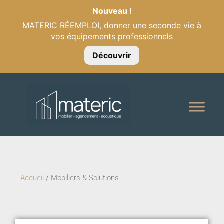
Nouveau !
MATERIC RÉEMPLOI, donner une seconde vie à
vos équipements professionnels
Découvrir
Accueil
/
Mobiliers & Solutions