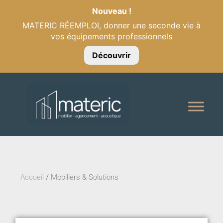
Nouveau !
MATERIC RÉEMPLOI, donner une seconde vie à
vos équipements professionnels
Découvrir
Accueil
/
Mobiliers & Solutions